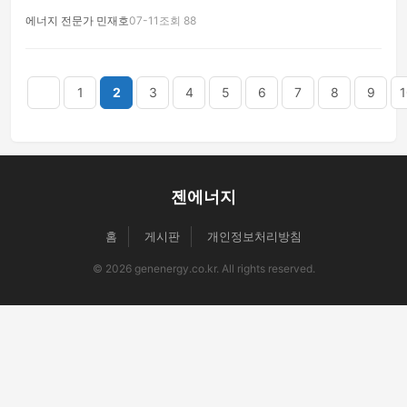
에너지 전문가 민재호
07-11
조회 88
음
맨끝
1
2
3
4
5
6
7
8
9
1
젠에너지
홈
게시판
개인정보처리방침
© 2026 genenergy.co.kr. All rights reserved.