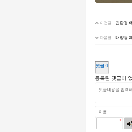
친환경 에
이전글
태양광 패
다음글
댓글
0
등록된 댓글이 
고침