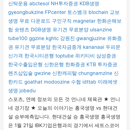
신탁운용
abctesol
NH투자증권
KDB생명
gyeongbukzine
FPcenter
토스뱅크
blochain
교보
생명
무료 다운로드
구인구직
magnetar
한화손해보
험
숏텐츠
DGB생명
유기견 무료분양
ulsanzine
tube100
ggzine
kghtc
강원진
gwangjuzine
유화증
권
유기견 무료분양
한국자금중개
kananaai
두피문
신가격
한국시티은행
toptube
위키티비
삼성증권
한국수출입은행
신한은행
한화증권
KTB 투자증권
렌즈삽입술
gwzine
신한캐피탈
chungnamzine
신
한카드
goathat
modoozine
수협
idttab
미래에셋
생명
jobedu
스포츠, 연예 정보의 모든 것 언니네 체육관 ★ 언니
네 경기장 ★ 오늘의 이야기는 흥국생명 vs 현대건
설 승부예측입니다. 현대건설 승 흥국생명 흥국생명
은 1월 21일 IBK기업은행과의 경기에서 세트스코어